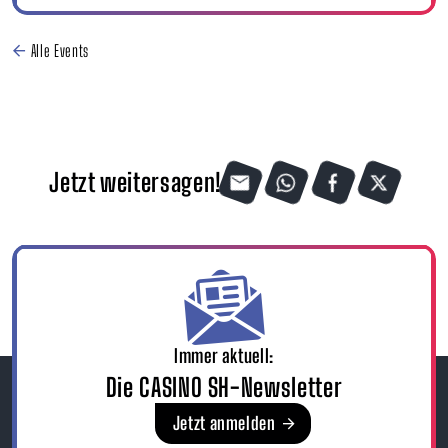
Alle Events
Jetzt weitersagen!
E
-
a
WhatsApp
Facebook
X
(Tw
itte
M
il
r)
Immer aktuell:
Die CASINO SH-Newsletter
Jetzt anmelden