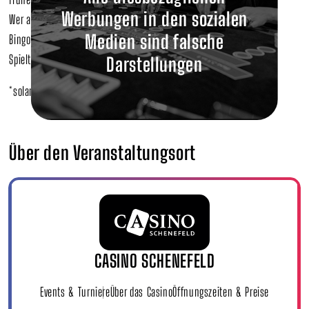
Werbungen in den sozialen
Wer als erster pro Spieltag schon nach 10 gezogenen Zahlen einen
Medien sind falsche
Bingo erreicht, knackt den Jackpot, in den jeden Sonntag pro
Spielteilnehmer jeweils 1 € fließt.
Darstellungen
*solange der Vorrat reicht
Über den Veranstaltungsort
CASINO SCHENEFELD
Events & Turniere
Über das Casino
Öffnungszeiten & Preise