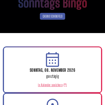
Sonntags Bingo
CASINO SCHENEFELD
SONNTAG, 08. NOVEMBER 2026
ganztägig
In Kalender speichern