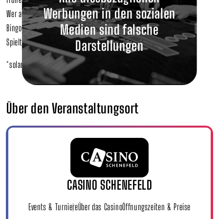
Werbungen in den sozialen
Wer als erster pro Spieltag schon nach 10 gezogenen Zahlen einen
Medien sind falsche
Bingo erreicht, knackt den Jackpot, in den jeden Sonntag pro
Spielteilnehmer jeweils 1 € fließt.
Darstellungen
*solange der Vorrat reicht
Über den Veranstaltungsort
CASINO SCHENEFELD
Events & Turniere
Über das Casino
Öffnungszeiten & Preise