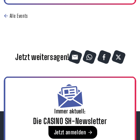
Alle Events
Jetzt weitersagen!
E
-
a
WhatsApp
Facebook
X
(Tw
itte
M
il
r)
Immer aktuell:
Die CASINO SH-Newsletter
Jetzt anmelden