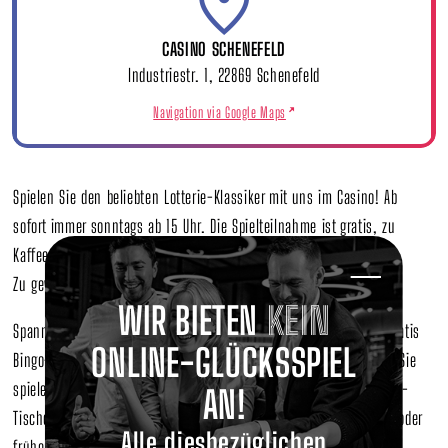
CASINO SCHENEFELD
Industriestr. 1, 22869 Schenefeld
Navigation via Google Maps
Spielen Sie den beliebten Lotterie-Klassiker mit uns im Casino! Ab
sofort immer sonntags ab 15 Uhr. Die Spielteilnahme ist gratis, zu
Kaffee & Kuchen* sind Sie herzlich eingeladen.
Zu gewinnen gibt es € 100 Spielkapital für jeden Bingo-Treffer.
WIR BIETEN
KEIN
Spannende Bingo-Nachmittage garantiert! Sichern Sie sich Ihre gratis
ONLINE-GLÜCKSSPIEL
Bingo-Karte und kreuzen Sie die fünf Glückszahlen an, mit denen Sie
spielen möchten. Die Bingo-Zahlen werden über einen der Roulette-
AN!
Tische ermittelt. Haben Sie nach 20 am Roulette gezogen Zahlen (oder
Alle diesbezüglichen
früher) 5 Richtige, so gewinnen Sie € 100 Spielkapital.