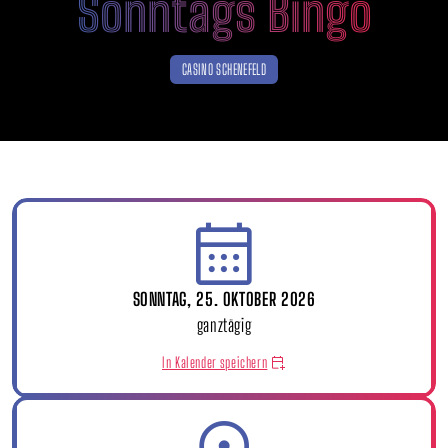
Sonntags Bingo
CASINO SCHENEFELD
SONNTAG, 25. OKTOBER 2026
ganztägig
In Kalender speichern