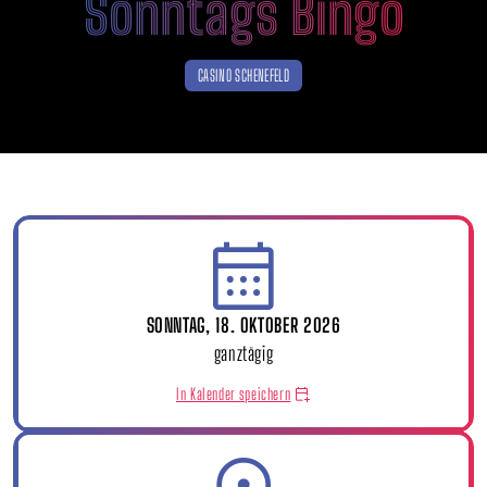
Sonntags Bingo
CASINO SCHENEFELD
SONNTAG, 18. OKTOBER 2026
ganztägig
In Kalender speichern