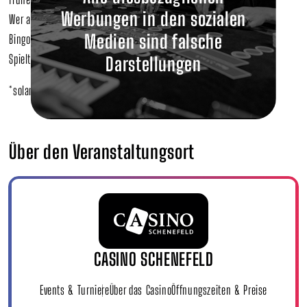
Werbungen in den sozialen
Wer als erster pro Spieltag schon nach 10 gezogenen Zahlen einen
Medien sind falsche
Bingo erreicht, knackt den Jackpot, in den jeden Sonntag pro
Spielteilnehmer jeweils 1 € fließt.
Darstellungen
*solange der Vorrat reicht
Über den Veranstaltungsort
CASINO SCHENEFELD
Events & Turniere
Über das Casino
Öffnungszeiten & Preise