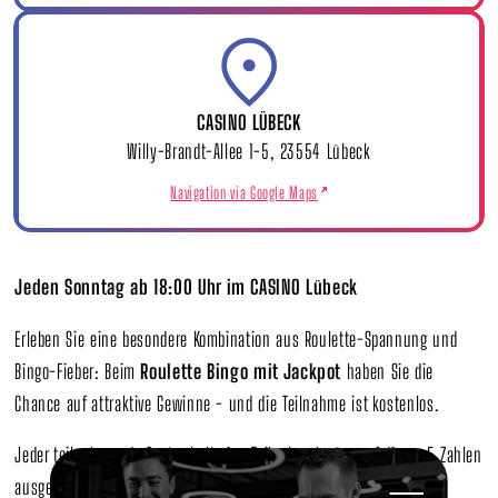
CASINO LÜBECK
Willy-Brandt-Allee 1-5, 23554 Lübeck
Navigation via Google Maps
Jeden Sonntag ab 18:00 Uhr im CASINO Lübeck
Erleben Sie eine besondere Kombination aus Roulette-Spannung und
Bingo-Fieber: Beim
Roulette Bingo mit Jackpot
haben Sie die
Chance auf attraktive Gewinne - und die Teilnahme ist kostenlos.
Jeder teilnehmende Gast erhält eine Teilnahmekarte, auf dieser 5 Zahlen
ausgewählt werden können. Während des laufenden Roulettespiels