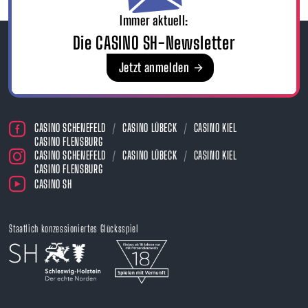
Immer aktuell:
Die CASINO SH-Newsletter
Jetzt anmelden
CASINO SCHENEFELD
CASINO LÜBECK
CASINO KIEL
CASINO FLENSBURG
Facebook
CASINO SCHENEFELD
CASINO LÜBECK
CASINO KIEL
CASINO FLENSBURG
Instagram
CASINO SH
YouTube
Staatlich konzessioniertes Glücksspiel