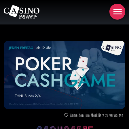
Menü
Anmelden, um Merkliste zu verwalten